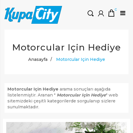
0
HOŞGELDINIZ
Motorcular Için Hediye
Müşteri Girişi
0 ₺
Yeni Kayıt Oluştur
Anasayfa
/
Motorcular Için Hediye
Motorcular Için Hediye
arama sonuçları aşağıda
listelenmiştir. Aranan "
Motorcular Için Hediye
" web
sitemizdeki çeşitli kategorilerde sorgulanıp sizlere
sunulmaktadır.