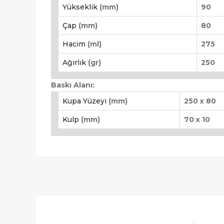
Yükseklik
(mm)
90
Çap
(mm)
80
Hacim
(ml)
275
Ağırlık
(gr)
250
Baskı Alanı:
Kupa Yüzeyi
(mm)
250 x 80
Kulp
(mm)
70 x 10