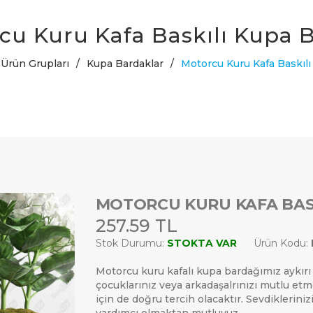
cu Kuru Kafa Baskılı Kupa 
Ürün Grupları
/
Kupa Bardaklar
/
Motorcu Kuru Kafa Baskıl
MOTORCU KURU KAFA BAS
257.59 TL
Stok Durumu:
STOKTA VAR
Ürün Kodu:
Motorcu kuru kafalı kupa bardağımız aykırı ta
çocuklarınız veya arkadaşalrınızı mutlu etm
için de doğru tercih olacaktır. Sevdiklerini
yardımcı olmaktan mutluyuz.
ARAMAK İÇIN ENTER'E BASIN