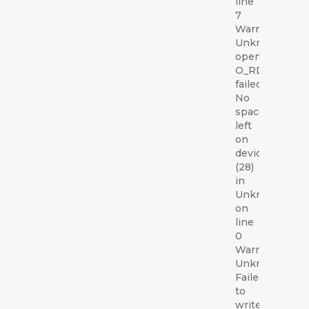
line
7
Warning:
Unknown:
open(/var/lib
O_RDWR)
failed:
No
space
left
on
device
(28)
in
Unknown
on
line
0
Warning:
Unknown:
Failed
to
write