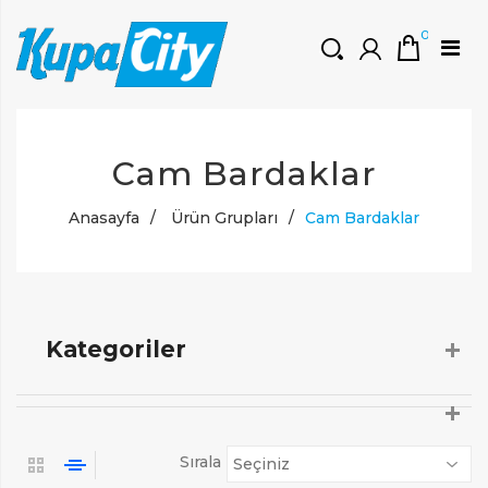
0
HOŞGELDINIZ
Cam Bardaklar
Müşteri Girişi
0 ₺
Yeni Kayıt Oluştur
Anasayfa
/
Ürün Grupları
/
Cam Bardaklar
Kategoriler
Sırala