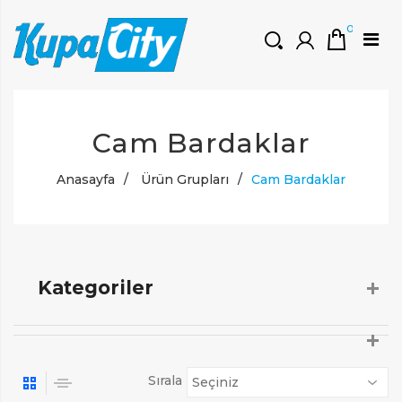
0
HOŞGELDINIZ
Cam Bardaklar
Müşteri Girişi
0 ₺
Yeni Kayıt Oluştur
Anasayfa
/
Ürün Grupları
/
Cam Bardaklar
Kategoriler
Sırala