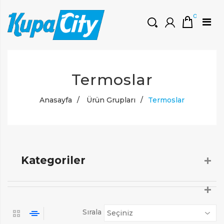
0
HOŞGELDINIZ
Termoslar
Müşteri Girişi
0 ₺
Yeni Kayıt Oluştur
Anasayfa
/
Ürün Grupları
/
Termoslar
Kategoriler
Sırala