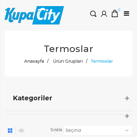
0
HOŞGELDINIZ
Termoslar
Müşteri Girişi
0 ₺
Yeni Kayıt Oluştur
Anasayfa
/
Ürün Grupları
/
Termoslar
Kategoriler
Sırala