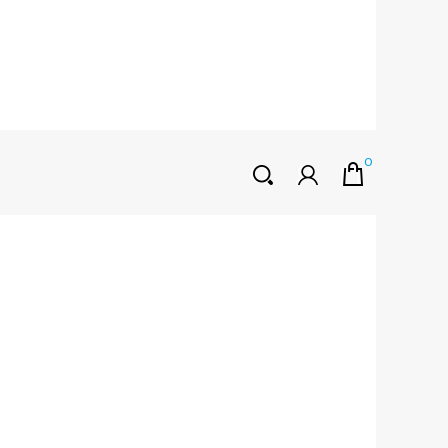
0
HOŞGELDINIZ
Müşteri Girişi
0 ₺
Yeni Kayıt Oluştur