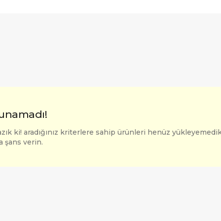
unamadı!
zık ki! aradığınız kriterlere sahip ürünleri henüz yükleyemedik
a şans verin.