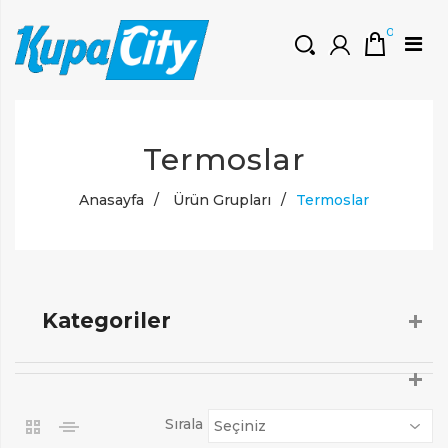
0
HOŞGELDINIZ
Termoslar
Müşteri Girişi
0 ₺
Yeni Kayıt Oluştur
Anasayfa
/
Ürün Grupları
/
Termoslar
Kategoriler
Sırala