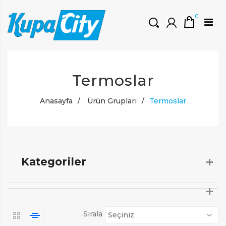
0
HOŞGELDINIZ
Termoslar
Müşteri Girişi
0 ₺
Yeni Kayıt Oluştur
Anasayfa
/
Ürün Grupları
/
Termoslar
Kategoriler
Sırala