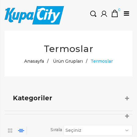
0
HOŞGELDINIZ
Termoslar
Müşteri Girişi
0 ₺
Yeni Kayıt Oluştur
Anasayfa
/
Ürün Grupları
/
Termoslar
Kategoriler
Sırala