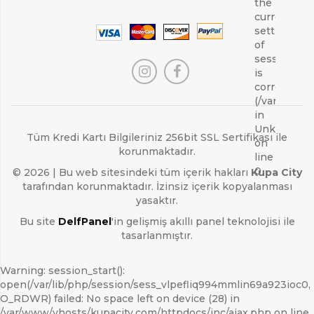
the
current
setting
of
session.sa
is
correct
(/var/lib/ph
in
Unknown
Tüm Kredi Kartı Bilgileriniz 256bit SSL Sertifikası ile
on
korunmaktadır.
line
0
© 2026 | Bu web sitesindeki tüm içerik hakları
Kupa City
tarafından korunmaktadır. İzinsiz içerik kopyalanması
yasaktır.
Bu site
DelfPanel
'in gelişmiş akıllı panel teknolojisi ile
tasarlanmıştır.
Warning: session_start():
open(/var/lib/php/session/sess_vlpefliq994mmlin69a923ioc0,
O_RDWR) failed: No space left on device (28) in
/var/www/vhosts/kupacity.com/httpdocs/inc/ajax.php on line