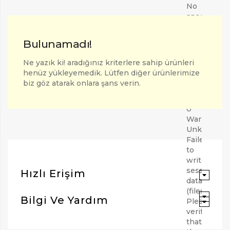
No
space
left
on
Bulunamadı!
device
(28)
Ne yazık ki! aradığınız kriterlere sahip ürünleri
in
henüz yükleyemedik. Lütfen diğer ürünlerimize
Unknown
biz göz atarak onlara şans verin.
on
line
0
Warning:
Unknown:
Failed
to
write
session
Hızlı Erişim
data
(files).
ARAMAK İÇIN ENTER'E BASIN
Bilgi Ve Yardım
Please
verify
that