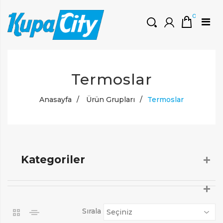
0
HOŞGELDINIZ
Termoslar
Müşteri Girişi
0 ₺
Yeni Kayıt Oluştur
Anasayfa
/
Ürün Grupları
/
Termoslar
Kategoriler
Sırala