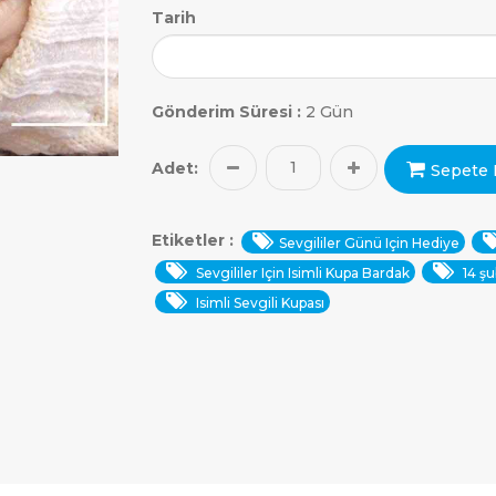
Tarih
Gönderim Süresi :
2 Gün
Adet:
Sepete 
Etiketler :
Sevgililer Günü Için Hediye
Sevgililer Için Isimli Kupa Bardak
14 şu
Isimli Sevgili Kupası
ARAMAK İÇIN ENTER'E BASIN