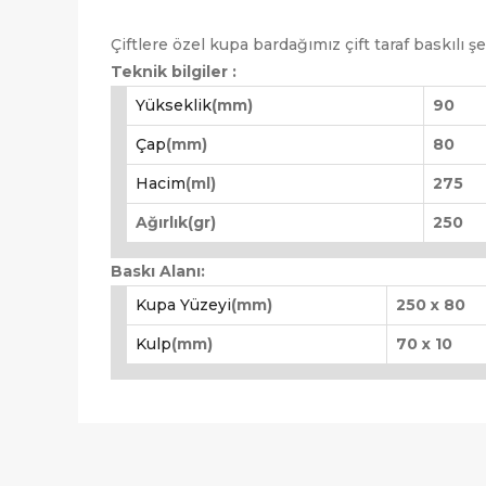
Çiftlere özel kupa bardağımız çift taraf baskılı şe
Teknik bilgiler :
Yükseklik
(mm)
90
Çap
(mm)
80
Hacim
(ml)
275
Ağırlık(gr)
250
Baskı Alanı:
Kupa Yüzeyi
(mm)
250 x 80
Kulp
(mm)
70 x 10