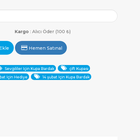
Kargo
: Alıcı Öder (100 ₺)
Ekle
Hemen Satınal
Sevgililer Için Kupa Bardak
çift Kupası
bat Için Hediye
14 şubat Için Kupa Bardak