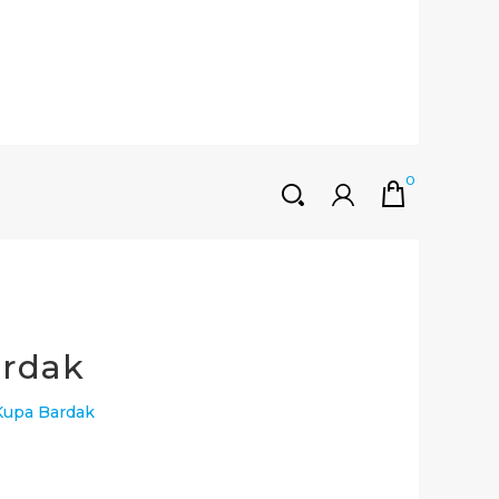
0
HOŞGELDINIZ
Müşteri Girişi
0 ₺
Yeni Kayıt Oluştur
ardak
 Kupa Bardak