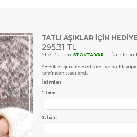
TATLI AŞIKLAR İÇIN HEDI
295.31 TL
Stok Durumu:
STOKTA VAR
Ürün Kodu:
Sevgililer gününe özel isimli ve tarihli ku
tarafından tasarlandı.
İsimler
1. İsim
2. İsim