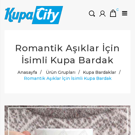
0
HOŞGELDINIZ
Romantik Aşıklar İçin
Müşteri Girişi
0 ₺
Yeni Kayıt Oluştur
İsimli Kupa Bardak
Anasayfa
/
Ürün Grupları
/
Kupa Bardaklar
/
Romantik Aşıklar İçin İsimli Kupa Bardak