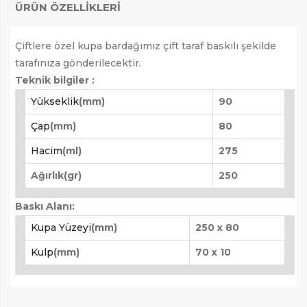
ÜRÜN ÖZELLIKLERI
Çiftlere özel kupa bardağımız çift taraf baskılı şekilde
tarafınıza gönderilecektir.
Teknik bilgiler :
Yükseklik
(mm)
90
Çap
(mm)
80
Hacim
(ml)
275
Ağırlık(gr)
250
Baskı Alanı:
Kupa Yüzeyi
(mm)
250 x 80
Kulp
(mm)
70 x 10