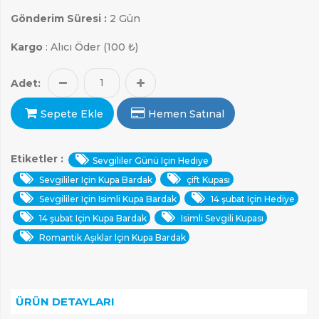
Gönderim Süresi :
2 Gün
Kargo
: Alıcı Öder (100 ₺)
Adet:
ARAMAK İÇIN ENTER'E BASIN
Sepete Ekle
Hemen Satınal
Etiketler :
Sevgililer Günü Için Hediye
Sevgililer Için Kupa Bardak
çift Kupası
Sevgililer Için Isimli Kupa Bardak
14 şubat Için Hediye
14 şubat Için Kupa Bardak
Isimli Sevgili Kupası
Romantik Aşıklar Için Kupa Bardak
ÜRÜN DETAYLARI