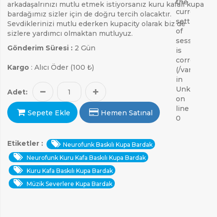
the
arkadaşalrınızı mutlu etmek istiyorsanız kuru kafalı kupa
current
bardağımız sizler için de doğru tercih olacaktır.
setting
Sevdiklerinizi mutlu ederken kupacity olarak biz de
of
sizlere yardımcı olmaktan mutluyuz.
session.sa
Gönderim Süresi :
2 Gün
is
correct
Kargo
: Alıcı Öder (100 ₺)
(/var/lib/ph
in
Unknown
Adet:
on
line
Sepete Ekle
Hemen Satınal
0
Etiketler :
Neurofunk Baskılı Kupa Bardak
Neurofunk Kuru Kafa Baskılı Kupa Bardak
Kuru Kafa Baskılı Kupa Bardak
Müzik Severlere Kupa Bardak