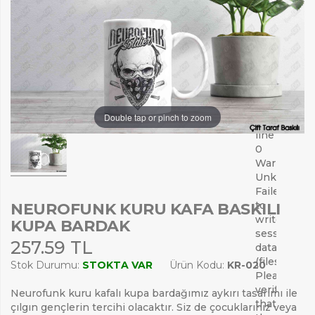
No
space
left
on
device
(28)
in
Unknown
Double tap or pinch to zoom
on
line
0
Warning:
Unknown:
Failed
to
NEUROFUNK KURU KAFA BASKILI
write
KUPA BARDAK
session
257.59 TL
data
(files).
Stok Durumu:
STOKTA VAR
Ürün Kodu:
KR-020
Please
verify
Neurofunk kuru kafalı kupa bardağımız aykırı tasarımı ile
that
çılgın gençlerin tercihi olacaktır. Siz de çocuklarınız veya