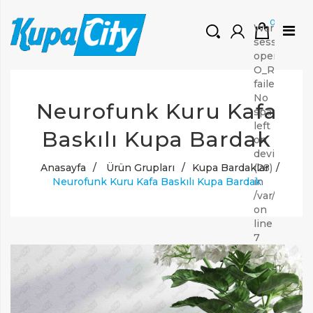
0
Warning:
session_star
open(/var/l
O_RDWR)
failed:
HOŞGELDINIZ
No
Neurofunk Kuru Kafa
space
Müşteri Girişi
left
Yeni Kayıt Oluştur
Baskılı Kupa Bardak
on
device
Anasayfa
/
Ürün Grupları
/
Kupa Bardaklar
/
(28)
Neurofunk Kuru Kafa Baskılı Kupa Bardak
in
/var/www/v
on
line
7
Warning:
Unknown:
open(/var/l
O_RDWR)
failed: