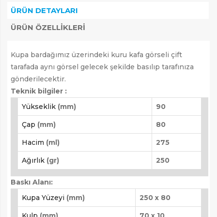
0 ₺
ÜRÜN DETAYLARI
ÜRÜN ÖZELLIKLERI
ARAMAK İÇIN ENTER'E BASIN
Kupa bardağımız üzerindeki kuru kafa görseli çift
tarafada aynı görsel gelecek şekilde basılıp tarafınıza
gönderilecektir.
Teknik bilgiler :
Yükseklik
(mm)
90
Çap
(mm)
80
Hacim
(ml)
275
Ağırlık
(gr)
250
Baskı Alanı:
Kupa Yüzeyi
(mm)
250 x 80
Kulp
(mm)
70 x 10