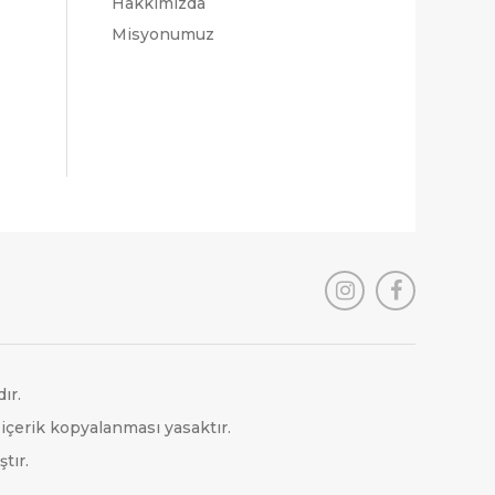
Hakkımızda
Misyonumuz
ır.
 içerik kopyalanması yasaktır.
tır.