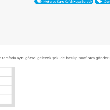
Motorcu Kuru Kafalı Kupa Bardak
Genç
tarafada aynı görsel gelecek şekilde basılıp tarafınıza gönderil
ARAMAK İÇIN ENTER'E BASIN