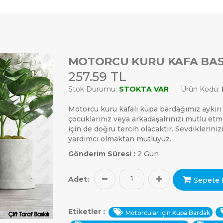
MOTORCU KURU KAFA BAS
257.59 TL
Stok Durumu:
STOKTA VAR
Ürün Kodu:
Motorcu kuru kafalı kupa bardağımız aykırı ta
çocuklarınız veya arkadaşalrınızı mutlu etm
için de doğru tercih olacaktır. Sevdiklerini
yardımcı olmaktan mutluyuz.
Gönderim Süresi :
2 Gün
Adet:
Sepete 
Etiketler :
Motorcular Için Kupa Bardak