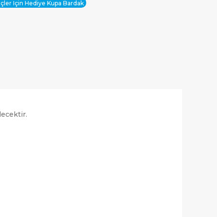
ler Için Hediye Kupa Bardak
ecektir.