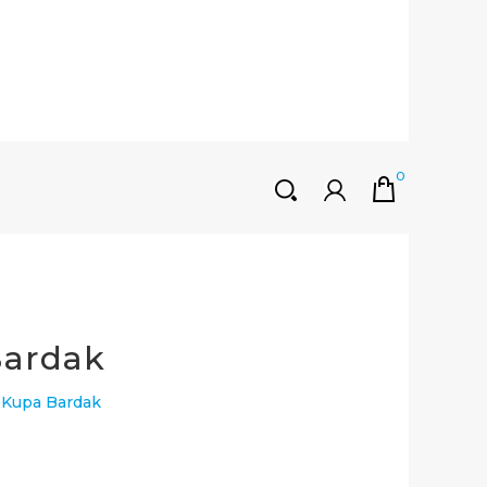
0
HOŞGELDINIZ
Müşteri Girişi
0 ₺
Yeni Kayıt Oluştur
Bardak
ı Kupa Bardak