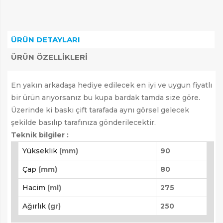
ARAMAK İÇIN ENTER'E BASIN
ÜRÜN DETAYLARI
ÜRÜN ÖZELLIKLERI
En yakın arkadaşa hediye edilecek en iyi ve uygun fiyatlı
bir ürün arıyorsanız bu kupa bardak tamda size göre.
Üzerinde ki baskı çift tarafada aynı görsel gelecek
şekilde basılıp tarafınıza gönderilecektir.
Teknik bilgiler :
Yükseklik
(mm)
90
Çap
(mm)
80
Hacim
(ml)
275
Ağırlık
(gr)
250