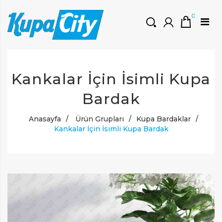
0
HOŞGELDINIZ
Kankalar İçin İsimli Kupa
Müşteri Girişi
0 ₺
Yeni Kayıt Oluştur
Bardak
Anasayfa
/
Ürün Grupları
/
Kupa Bardaklar
/
Kankalar İçin İsimli Kupa Bardak