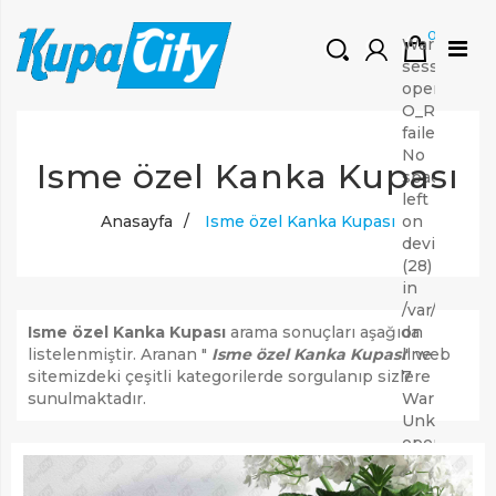
0
Warning:
session_star
open(/var/
O_RDWR)
failed:
HOŞGELDINIZ
No
Isme özel Kanka Kupası
space
Müşteri Girişi
left
Yeni Kayıt Oluştur
Anasayfa
/
Isme özel Kanka Kupası
on
device
(28)
in
/var/www/v
Isme özel Kanka Kupası
arama sonuçları aşağıda
on
listelenmiştir. Aranan "
Isme özel Kanka Kupası
" web
line
sitemizdeki çeşitli kategorilerde sorgulanıp sizlere
7
sunulmaktadır.
Warning:
Unknown:
open(/var/
O_RDWR)
failed: