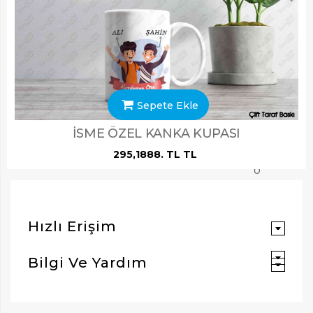
the
current
setting
of
session.sa
is
correct
(/var/lib/ph
Sepete Ekle
in
ARAMAK İÇIN ENTER'E BASIN
Unknown
İSME ÖZEL KANKA KUPASI
on
295,1888. TL TL
line
0
Hızlı Erişim
Bilgi Ve Yardım