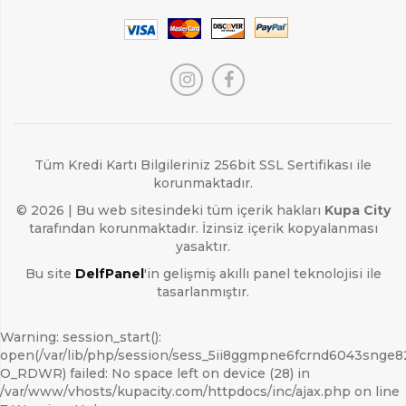
0 ₺
Tüm Kredi Kartı Bilgileriniz 256bit SSL Sertifikası ile
korunmaktadır.
© 2026 | Bu web sitesindeki tüm içerik hakları
Kupa City
tarafından korunmaktadır. İzinsiz içerik kopyalanması
yasaktır.
Bu site
DelfPanel
'in gelişmiş akıllı panel teknolojisi ile
tasarlanmıştır.
Warning: session_start():
open(/var/lib/php/session/sess_5ii8ggmpne6fcrnd6043snge8
O_RDWR) failed: No space left on device (28) in
/var/www/vhosts/kupacity.com/httpdocs/inc/ajax.php on line