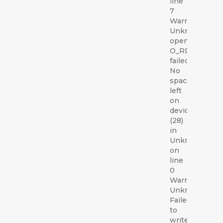
line
7
Warning:
Unknown:
open(/var/lib
O_RDWR)
failed:
No
space
left
on
device
(28)
in
Unknown
on
line
0
Warning:
Unknown:
Failed
to
write