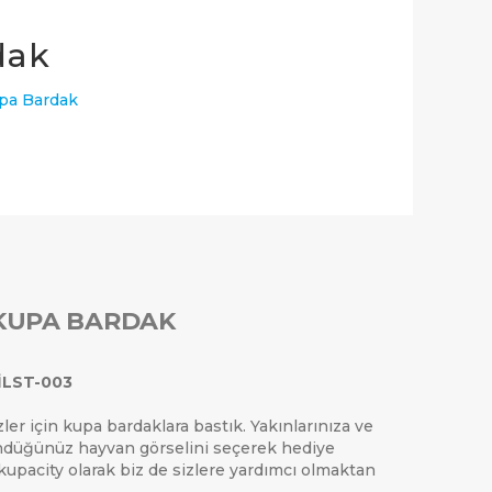
dak
upa Bardak
0 ₺
 KUPA BARDAK
ILST-003
zler için kupa bardaklara bastık. Yakınlarınıza ve
şündüğünüz hayvan görselini seçerek hediye
 kupacity olarak biz de sizlere yardımcı olmaktan