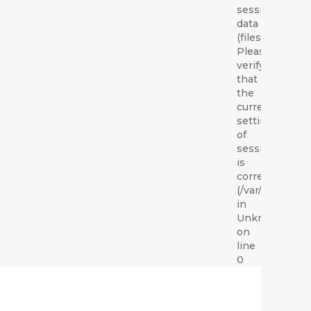
session
data
(files).
Please
verify
that
the
current
setting
of
session.save_
is
correct
(/var/lib/php/s
in
Unknown
on
line
0