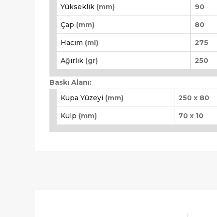
Yükseklik
(mm)
90
Çap
(mm)
80
Hacim
(ml)
275
Ağırlık
(gr)
250
Baskı Alanı:
Kupa Yüzeyi
(mm)
250 x 80
Kulp
(mm)
70 x 10