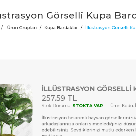
lüstrasyon Görselli Kupa Bar
/
Ürün Grupları
/
Kupa Bardaklar
/
İllüstrasyon Görselli K
İLLÜSTRASYON GÖRSELLI
257.59 TL
Stok Durumu:
STOKTA VAR
Ürün Kodu:
İllüstrasyon tasarımlı hayvan görsellerini si
arkadaşlarınıza onları simgelediğinizi dü
edebilirsiniz. Sevdiklerinizi mutlu ederken
mutluyuz.
ARAMAK İÇIN ENTER'E BASIN