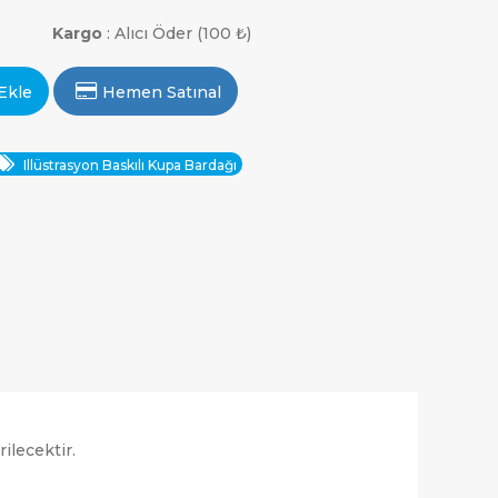
Kargo
: Alıcı Öder (100 ₺)
Ekle
Hemen Satınal
Illüstrasyon Baskılı Kupa Bardağı
ilecektir.