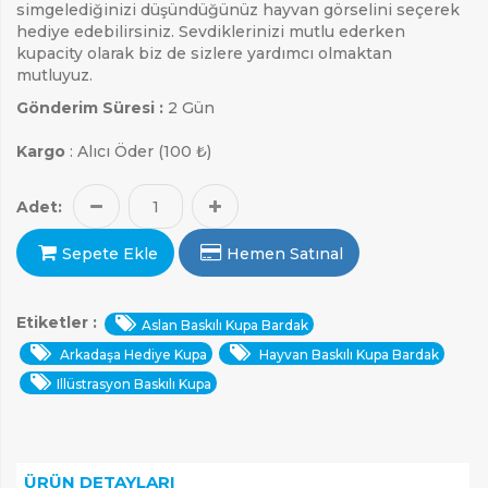
simgelediğinizi düşündüğünüz hayvan görselini seçerek
hediye edebilirsiniz. Sevdiklerinizi mutlu ederken
kupacity olarak biz de sizlere yardımcı olmaktan
mutluyuz.
Gönderim Süresi :
2 Gün
Kargo
: Alıcı Öder (100 ₺)
Adet:
Sepete Ekle
Hemen Satınal
Etiketler :
Aslan Baskılı Kupa Bardak
Arkadaşa Hediye Kupa
Hayvan Baskılı Kupa Bardak
Illüstrasyon Baskılı Kupa
ARAMAK İÇIN ENTER'E BASIN
ÜRÜN DETAYLARI