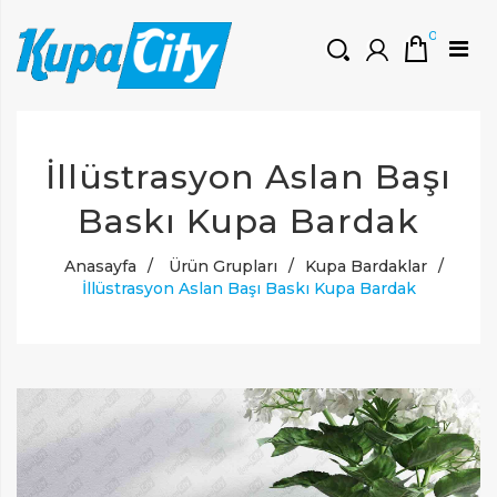
0
HOŞGELDINIZ
İllüstrasyon Aslan Başı
Müşteri Girişi
0 ₺
Yeni Kayıt Oluştur
Baskı Kupa Bardak
Anasayfa
/
Ürün Grupları
/
Kupa Bardaklar
/
İllüstrasyon Aslan Başı Baskı Kupa Bardak