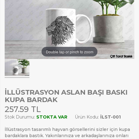
Double tap or pinch to zoom
İLLÜSTRASYON ASLAN BAŞI BASKI
KUPA BARDAK
257.59 TL
Stok Durumu:
STOKTA VAR
Ürün Kodu:
ILST-001
İllüstrasyon tasarımlı hayvan görsellerini sizler için kupa
bardaklara bastık. Yakınlarınıza ve arkadaşlarınıza onları