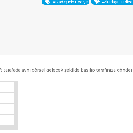
Arkadaş Için Hediye
Arkadaşa Hediye
 tarafada aynı görsel gelecek şekilde basılıp tarafınıza gönderi
ARAMAK İÇIN ENTER'E BASIN