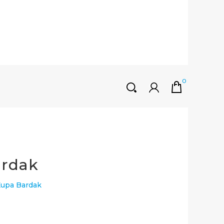
0
HOŞGELDINIZ
Müşteri Girişi
0 ₺
Yeni Kayıt Oluştur
ardak
 Kupa Bardak