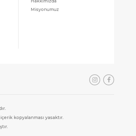
Hakkımızda
Misyonumuz
ır.
 içerik kopyalanması yasaktır.
tır.