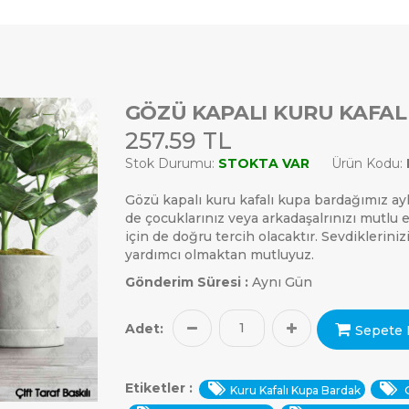
GÖZÜ KAPALI KURU KAFAL
257.59 TL
Stok Durumu:
STOKTA VAR
Ürün Kodu:
Gözü kapalı kuru kafalı kupa bardağımız aykır
de çocuklarınız veya arkadaşalrınızı mutlu 
için de doğru tercih olacaktır. Sevdiklerini
yardımcı olmaktan mutluyuz.
Gönderim Süresi :
Aynı Gün
Adet:
Sepete 
Etiketler :
Kuru Kafalı Kupa Bardak
G