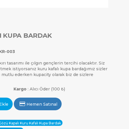
I KUPA BARDAK
KR-003
ı tasarımı ile çılgın gençlerin tercihi olacaktır. Siz
etmek istiyorsanız kuru kafalı kupa bardağımız sizler
zi mutlu ederken kupacity olarak biz de sizlere
Kargo
: Alıcı Öder (100 ₺)
Ekle
Hemen Satınal
özü Kapalı Kuru Kafalı Kupa Bardak