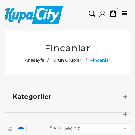
0
HOŞGELDINIZ
Fincanlar
Müşteri Girişi
0 ₺
Yeni Kayıt Oluştur
Anasayfa
/
Ürün Grupları
/
Fincanlar
Kategoriler
Sırala