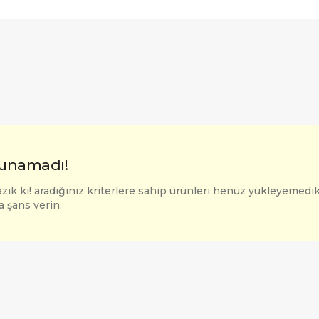
unamadı!
zık ki! aradığınız kriterlere sahip ürünleri henüz yükleyemedik
a şans verin.