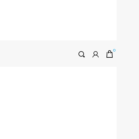
0
HOŞGELDINIZ
Müşteri Girişi
0 ₺
Yeni Kayıt Oluştur