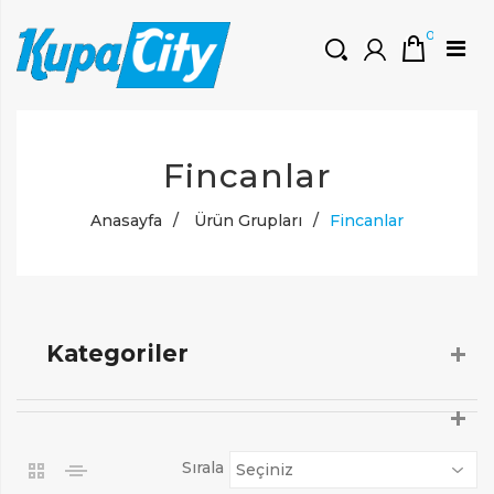
0
HOŞGELDINIZ
Fincanlar
Müşteri Girişi
0 ₺
Yeni Kayıt Oluştur
Anasayfa
/
Ürün Grupları
/
Fincanlar
Kategoriler
Sırala