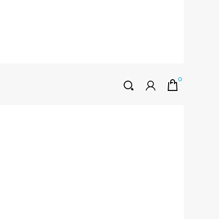
0
HOŞGELDINIZ
Müşteri Girişi
0 ₺
Yeni Kayıt Oluştur