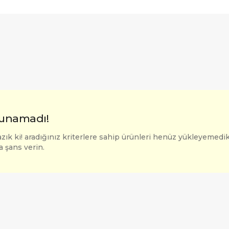
unamadı!
zık ki! aradığınız kriterlere sahip ürünleri henüz yükleyemedik
a şans verin.