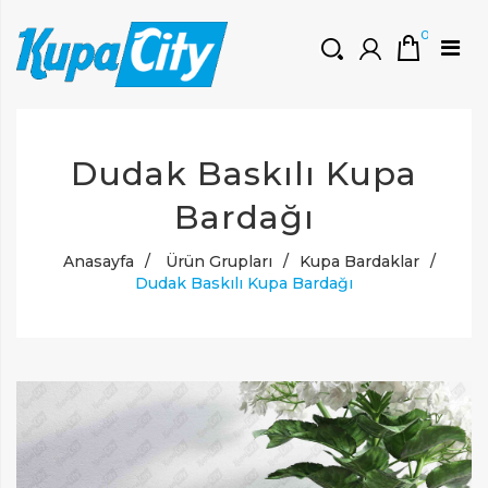
0
HOŞGELDINIZ
Dudak Baskılı Kupa
Müşteri Girişi
0 ₺
Yeni Kayıt Oluştur
Bardağı
Anasayfa
/
Ürün Grupları
/
Kupa Bardaklar
/
Dudak Baskılı Kupa Bardağı