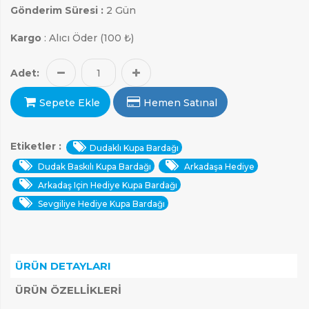
Gönderim Süresi :
2 Gün
Kargo
: Alıcı Öder (100 ₺)
Adet:
Sepete Ekle
Hemen Satınal
Etiketler :
Dudaklı Kupa Bardağı
Dudak Baskılı Kupa Bardağı
Arkadaşa Hediye
Arkadaş Için Hediye Kupa Bardağı
Sevgiliye Hediye Kupa Bardağı
ARAMAK İÇIN ENTER'E BASIN
ÜRÜN DETAYLARI
ÜRÜN ÖZELLIKLERI