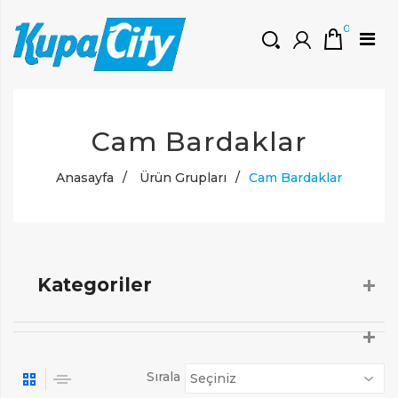
0
HOŞGELDINIZ
Cam Bardaklar
Müşteri Girişi
0 ₺
Yeni Kayıt Oluştur
Anasayfa
/
Ürün Grupları
/
Cam Bardaklar
Kategoriler
Sırala