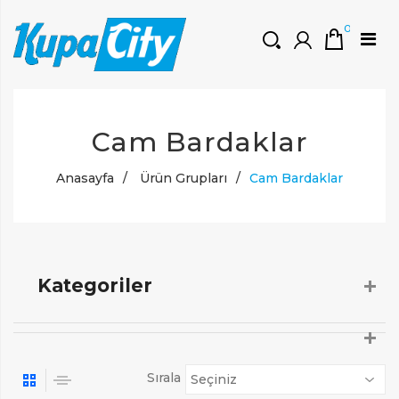
0
HOŞGELDINIZ
Cam Bardaklar
Müşteri Girişi
0 ₺
Yeni Kayıt Oluştur
Anasayfa
/
Ürün Grupları
/
Cam Bardaklar
Kategoriler
Sırala