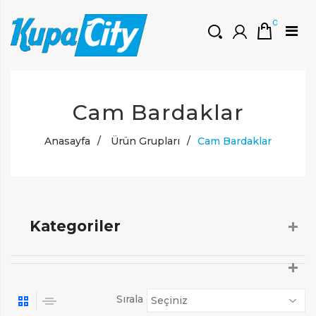
0
HOŞGELDINIZ
Cam Bardaklar
Müşteri Girişi
0 ₺
Yeni Kayıt Oluştur
Anasayfa
/
Ürün Grupları
/
Cam Bardaklar
Kategoriler
Sırala