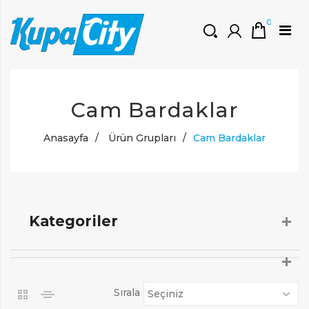
0
HOŞGELDINIZ
Cam Bardaklar
Müşteri Girişi
0 ₺
Yeni Kayıt Oluştur
Anasayfa
/
Ürün Grupları
/
Cam Bardaklar
Kategoriler
Sırala