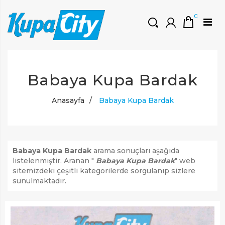
0
HOŞGELDINIZ
Babaya Kupa Bardak
Müşteri Girişi
0 ₺
Yeni Kayıt Oluştur
Anasayfa
/
Babaya Kupa Bardak
Babaya Kupa Bardak
arama sonuçları aşağıda
listelenmiştir. Aranan "
Babaya Kupa Bardak
" web
sitemizdeki çeşitli kategorilerde sorgulanıp sizlere
sunulmaktadır.